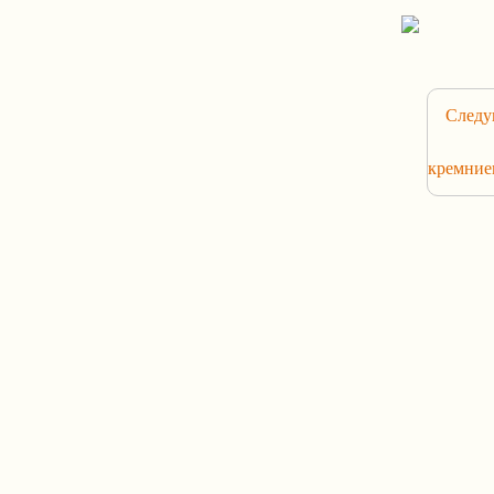
Следу
кремние