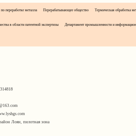
 по переработке металла
Перерабатывающее общество
Термическая обработка ме
ества в области патентной экспертизы
Департамент промышленности и информацион
314818
@163.com
ww.lyshgs.com
район Лоян, пилотная зона